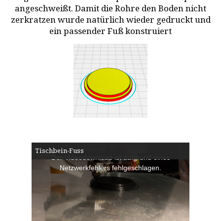
angeschweißt. Damit die Rohre den Boden nicht
zerkratzen wurde natürlich wieder gedruckt und
ein passender Fuß konstruiert
This
Tischbein-Fuss
Der Videodownload ist aufgrund eines
is
Netzwerkfehlers fehlgeschlagen.
a
modal
window.