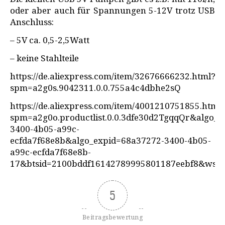
oder aber auch für Spannungen 5-12V trotz USB
Anschluss:
– 5V ca. 0,5-2,5Watt
– keine Stahlteile
https://de.aliexpress.com/item/32676666232.html?
spm=a2g0s.9042311.0.0.755a4c4dbhe2sQ
https://de.aliexpress.com/item/4001210751855.html
spm=a2g0o.productlist.0.0.3dfe30d2TgqqQr&algo_p
3400-4b05-a99c-
ecfda7f68e8b&algo_expid=68a37272-3400-4b05-
a99c-ecfda7f68e8b-
17&btsid=2100bddf16142789995801187eebf8&ws_a
5
Beitragsbewertung