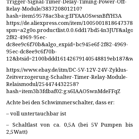
Trigger-Signal-Timer-Delay-Timing-Power-Off-
Relay-Module/383720801210?
hash=item59578ac3ba:g:IFYAAOSwsnBfYH3A
https://de.aliexpress.com/item/1005001818647378.h
spm=a2g0o.productlist.0.0.6dd17bd54n3JUY&algo_p
2f82-4969-95ec-
dc8ee9c6f70b&algo_expid=bc945e6f-2f82-4969-
95ec-dc8ee9c6f70b-
12&btsid=2100bddd16142679140548819eb187&ws_a
https://www.ebay.de/itm/DC-5V-12V-24V-Zyklus-
Zeitverzogerung-Schalter-Timer-Relay-Module-
Relaismodul/254474432258?
hash=item3b3fdbaf02:g:s6IAAOSwnMdeFFqZ
Achte bei den Schwimmerschalter, dass er:
– voll untertauchbar ist
– Schaltlast von ca. 0,5A (bei 5V Pumpen bis
2,5Watt)