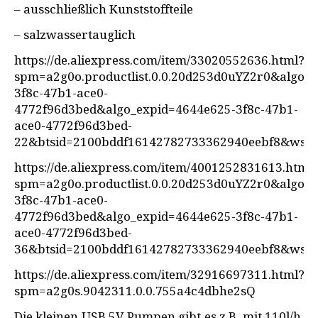
– ausschließlich Kunststoffteile
– salzwassertauglich
https://de.aliexpress.com/item/33020552636.html?
spm=a2g0o.productlist.0.0.20d253d0uYZ2r0&algo_
3f8c-47b1-ace0-
4772f96d3bed&algo_expid=4644e625-3f8c-47b1-
ace0-4772f96d3bed-
22&btsid=2100bddf16142782733362940eebf8&ws_a
https://de.aliexpress.com/item/4001252831613.html
spm=a2g0o.productlist.0.0.20d253d0uYZ2r0&algo_
3f8c-47b1-ace0-
4772f96d3bed&algo_expid=4644e625-3f8c-47b1-
ace0-4772f96d3bed-
36&btsid=2100bddf16142782733362940eebf8&ws_a
https://de.aliexpress.com/item/32916697311.html?
spm=a2g0s.9042311.0.0.755a4c4dbhe2sQ
Die kleinen USB 5V Pumpen gibt es z.B. mit 110l/h,