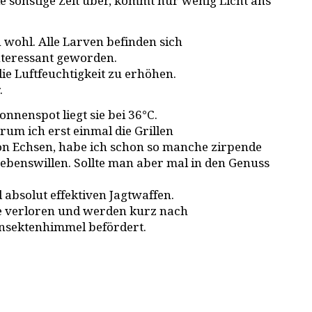
Die sonstige Zeit über, kommt nur wenig Licht ans
 wohl. Alle Larven befinden sich
nteressant geworden.
ie Luftfeuchtigkeit zu erhöhen.
.
nnenspot liegt sie bei 36°C.
rum ich erst einmal die Grillen
on Echsen, habe ich schon so manche zirpende
 Lebenswillen. Sollte man aber mal in den Genuss
absolut effektiven Jagtwaffen.
sie verloren und werden kurz nach
Insektenhimmel befördert.