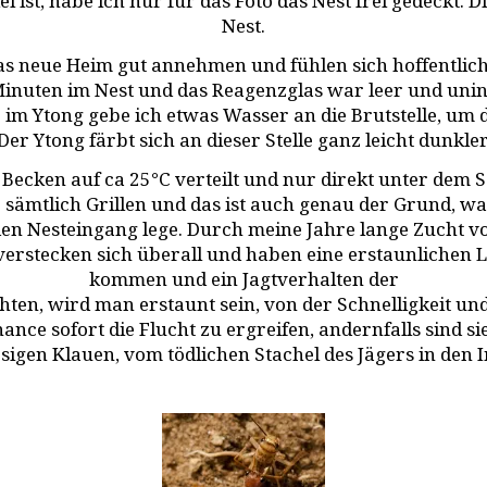
l ist, habe ich nur für das Foto das Nest frei gedeckt. 
Nest.
 das neue Heim gut annehmen und fühlen sich hoffentlich
inuten im Nest und das Reagenzglas war leer und uni
m Ytong gebe ich etwas Wasser an die Brutstelle, um d
Der Ytong färbt sich an dieser Stelle ganz leicht dunkler
Becken auf ca 25°C verteilt und nur direkt unter dem So
sämtlich Grillen und das ist auch genau der Grund, wa
en Nesteingang lege. Durch meine Jahre lange Zucht v
er verstecken sich überall und haben eine erstaunlichen
kommen und ein Jagtverhalten der
en, wird man erstaunt sein, von der Schnelligkeit und 
nce sofort die Flucht zu ergreifen, andernfalls sind 
sigen Klauen, vom tödlichen Stachel des Jägers in den 