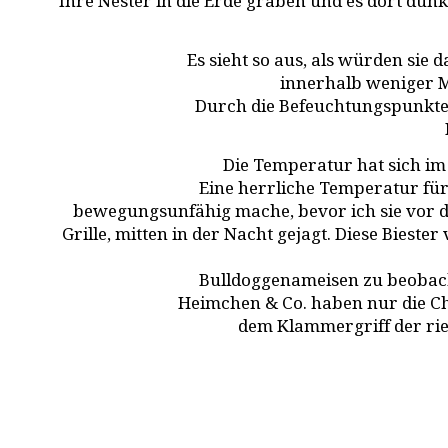
Ihre Nester in die Erde graben und es dort dunke
Es sieht so aus, als würden sie
innerhalb weniger M
Durch die Befeuchtungspunkte i
Die Temperatur hat sich im 
Eine herrliche Temperatur für 
bewegungsunfähig mache, bevor ich sie vor d
Grille, mitten in der Nacht gejagt. Diese Biest
Bulldoggenameisen zu beobacht
Heimchen & Co. haben nur die Cha
dem Klammergriff der rie