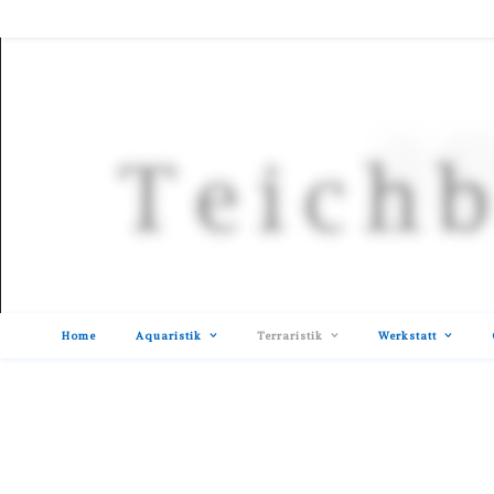
Home
Aquaristik
Terraristik
Werkstatt