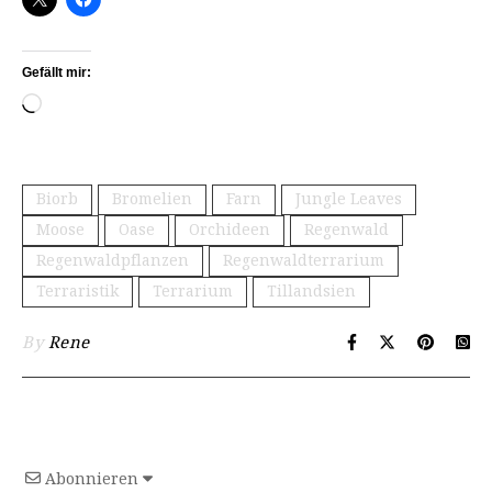
Gefällt mir:
Wird geladen …
Biorb
Bromelien
Farn
Jungle Leaves
Moose
Oase
Orchideen
Regenwald
Regenwaldpflanzen
Regenwaldterrarium
Terraristik
Terrarium
Tillandsien
By
Rene
Abonnieren