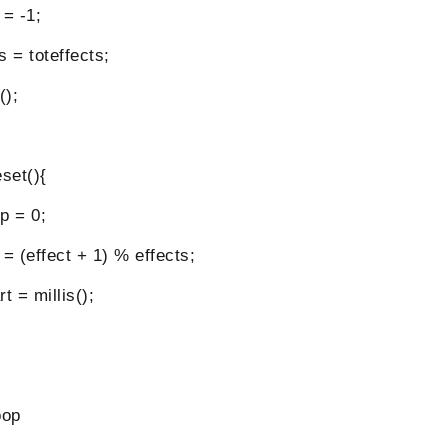
= -1;
= toteffects;
);
set(){
 = 0;
 (effect + 1) % effects;
 = millis();
oop