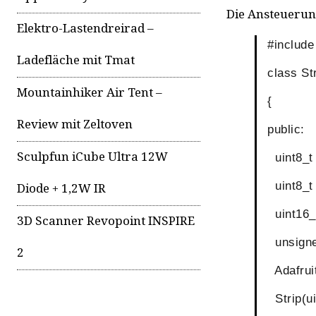
Die Ansteuerun
Elektro-Lastendreirad –
#include
Ladefläche mit Tmat
class St
Mountainhiker Air Tent –
{
Review mit Zeltoven
public:
Sculpfun iCube Ultra 12W
uint8_t
uint8_t
Diode + 1,2W IR
uint16_
3D Scanner Revopoint INSPIRE
unsigned
2
Adafruit
Strip(uin