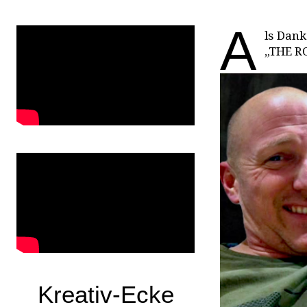
A
ls Dank
„THE RO
Kreativ-Ecke