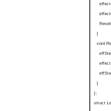
effect 
effects 
Reset(
}
void Re
effStep
effect =
effStart
}
};
struct L