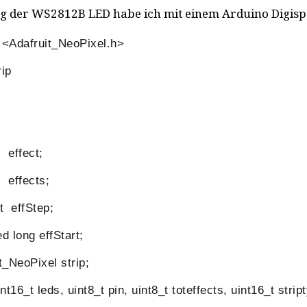
g der WS2812B LED habe ich mit einem Arduino Digispa
 <Adafruit_NeoPixel.h>
rip
 effect;
 effects;
t effStep;
 long effStart;
_NeoPixel strip;
t16_t leds, uint8_t pin, uint8_t toteffects, uint16_t stripty