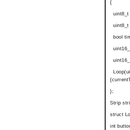
{
uint8_t 
uint8_t 
bool ti
uint16_t
uint16_t
Loop(uin
{current
};
Strip s
struct Lo
int butto