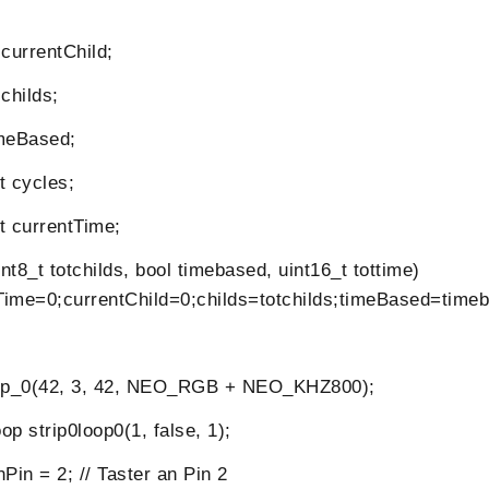
currentChild;
childs;
meBased;
 cycles;
 currentTime;
t8_t totchilds, bool timebased, uint16_t tottime)
Time=0;currentChild=0;childs=totchilds;timeBased=timeb
trip_0(42, 3, 42, NEO_RGB + NEO_KHZ800);
op strip0loop0(1, false, 1);
nPin = 2; // Taster an Pin 2