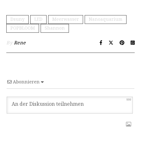
Dsuny
LED
Meerwasser
Nanoaquarium
POPBLOOM
Shannon
By
Rene
Abonnieren
999