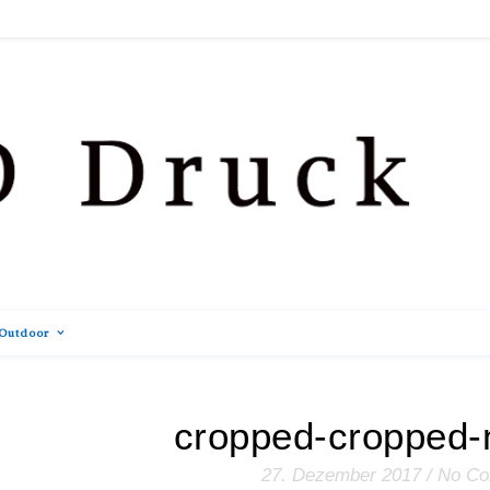
Outdoor
cropped-cropped-
27. Dezember 2017
/
No C