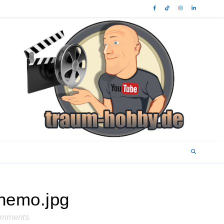
nemo.jpg
omments