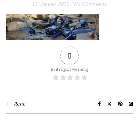
12. Januar 2019
/
No Comments
0
Beitragsbewertung
By
Rene