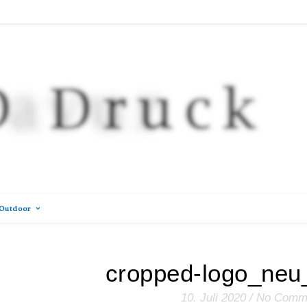
Outdoor
cropped-logo_neu_
10. Juli 2020
/
No Comm