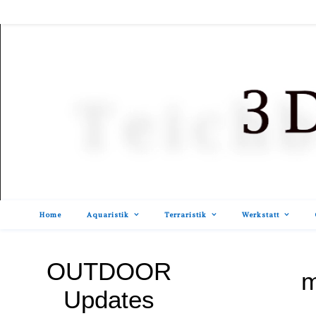
Home
Aquaristik
Terraristik
Werkstatt
OUTDOOR
m
Updates