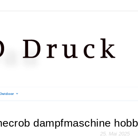
Outdoor
ecrob dampfmaschine hobby
25. Mai 2025