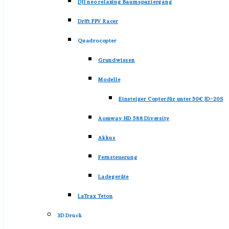
DJI neo relaxing Baumspaziergang
Dr!ft FPV Racer
Quadrocopter
Grundwissen
Modelle
Einsteiger Copter für unter 50€ JD-20S
Aomway HD 588 Diversity
Akkus
Fernsteuerung
Ladegeräte
LaTrax Teton
3D Druck