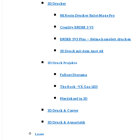
3D Drucker
8K Resin Drucker Halot Mage Pro
Creality ENDER 3 V3
ENDER 3V3 Plus – Helme komplett drucken
3D Druck mit dem Anet A8
3D Druck Projekte
Fallout Diorama
The Rock -VX Gas LED
Pferdekopf in 3D
3D Druck & Copter
3D Druck & Aquaristik
Laser