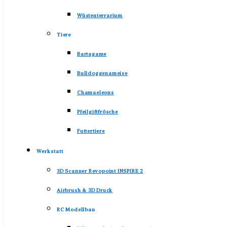
Wüstenterrarium
Tiere
Bartagame
Bulldoggenameise
Chamaeleons
Pfeilgiftfrösche
Futtertiere
Werkstatt
3D Scanner Revopoint INSPIRE 2
Airbrush & 3D Druck
RC Modellbau