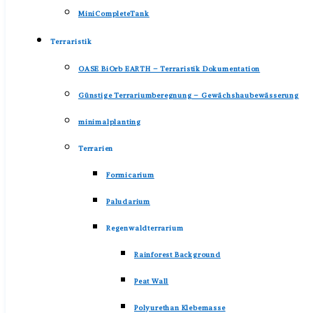
MiniCompleteTank
Terraristik
OASE BiOrb EARTH – Terraristik Dokumentation
Günstige Terrariumberegnung – Gewächshaubewässerung
minimalplanting
Terrarien
Formicarium
Paludarium
Regenwaldterrarium
Rainforest Background
Peat Wall
Polyurethan Klebemasse