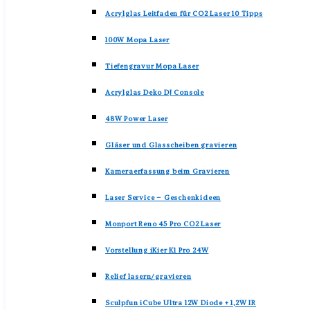
Acrylglas Leitfaden für CO2 Laser 10 Tipps
100W Mopa Laser
Tiefengravur Mopa Laser
Acrylglas Deko DJ Console
48W Power Laser
Gläser und Glasscheiben gravieren
Kameraerfassung beim Gravieren
Laser Service – Geschenkideen
Monport Reno 45 Pro CO2 Laser
Vorstellung iKier K1 Pro 24W
Relief lasern/gravieren
Sculpfun iCube Ultra 12W Diode + 1,2W IR