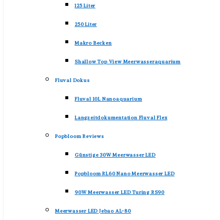
125 Liter
250 Liter
Makro Becken
Shallow Top View Meerwasseraquarium
Fluval Dokus
Fluval 10L Nanoaquarium
Langzeitdokumentation Fluval Flex
Popbloom Reviews
Günstige 30W Meerwasser LED
Popbloom RL60 Nano Meerwasser LED
90W Meerwasser LED Turing RS90
Meerwasser LED Jebao AL-80