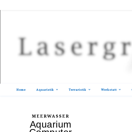
Home
Aquaristik
Terraristik
Werkstatt
MEERWASSER
Aquarium