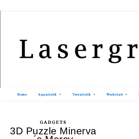
Home
Aquaristik
Terraristik
Werkstatt
GADGETS
3D Puzzle Minerva