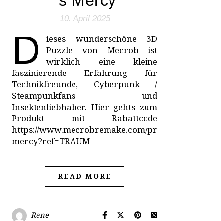
´s Mercy
10. April 2025
D
ieses wunderschöne 3D
Puzzle von Mecrob ist
wirklich eine kleine
faszinierende Erfahrung für
Technikfreunde, Cyberpunk /
Steampunkfans und
Insektenliebhaber. Hier gehts zum
Produkt mit Rabattcode
https://www.mecrobremake.com/products/minerva
mercy?ref=TRAUM
READ MORE
Rene