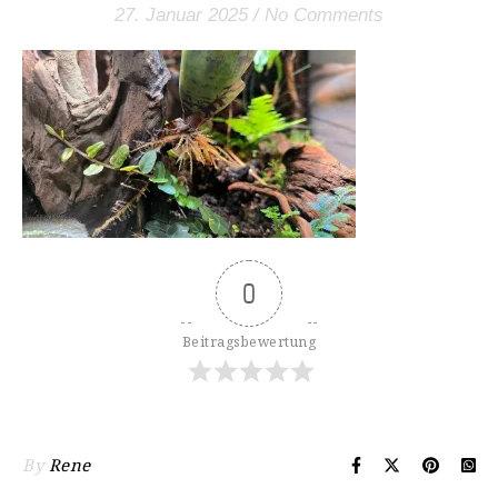
27. Januar 2025
/
No Comments
0
Beitragsbewertung
By
Rene