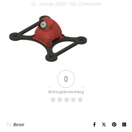
11. Januar 2020
/
No Comments
0
Beitragsbewertung
By
Rene