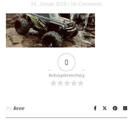
14. Januar 2019
/
No Comments
0
Beitragsbewertung
By
Rene