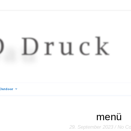
Outdoor
menü
29. September 2023
/
No C