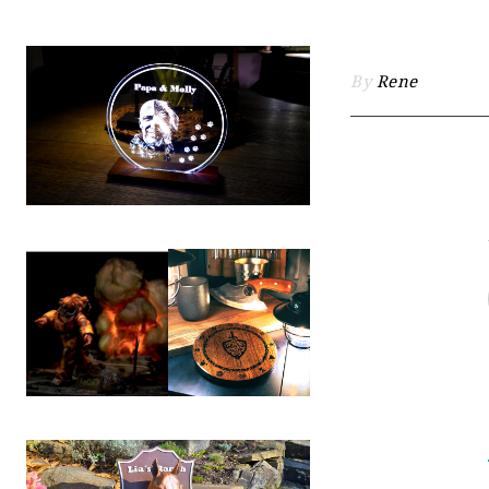
By
Rene