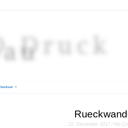
Outdoor
Rueckwand
22. Dezember 2017
/
No C