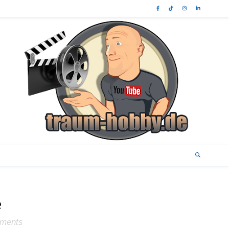
e
ments