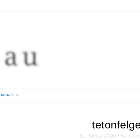
Outdoor
tetonfelg
11. Januar 2020
/
No Com