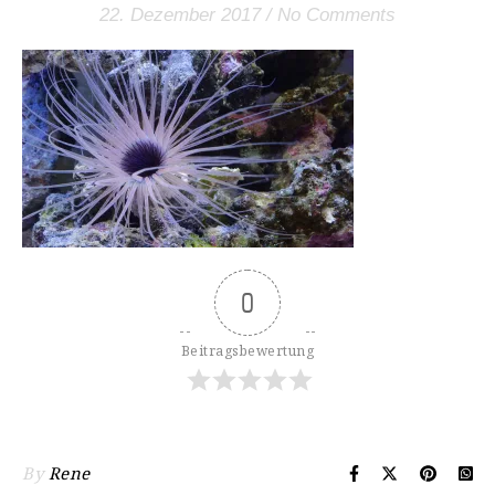
22. Dezember 2017
/
No Comments
0
Beitragsbewertung
By
Rene